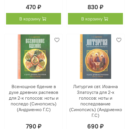
470 ₽
830 ₽
В корзину
В корзину
Всенощное бдение в
Литургия свт. Иоанна
духе древних распевов
Златоуста для 2-х
для 2-х голосов: ноты и
голосов: ноты и
последо (Синопсисъ)
последование
(Андриенко Г.С)
(Синопсисъ) (Андриенко
Г.С)
790 ₽
690 ₽