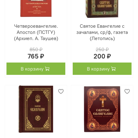
Четвероевангелие.
Святое Евангелие с
Апостол (ПСТГУ)
зачалами, ср/ф, газета
(Архиеп. А. Таушев)
(Летопись)
850 ₽
250 ₽
765 ₽
200 ₽
В корзину
В корзину