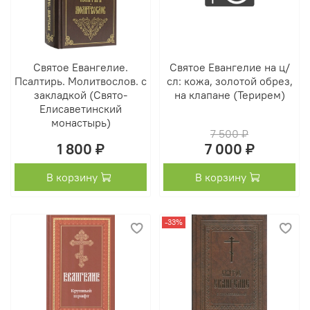
Святое Евангелие.
Святое Евангелие на ц/
Псалтирь. Молитвослов. с
сл: кожа, золотой обрез,
закладкой (Свято-
на клапане (Терирем)
Елисаветинский
монастырь)
7 500 ₽
1 800 ₽
7 000 ₽
В корзину
В корзину
-33%