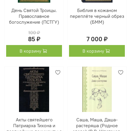
День Святой Троицы.
Библия в кожаном
Православное
переплёте черный обрез
богослужение (ПСТГУ)
(БММ)
100 ₽
85 ₽
7 000 ₽
В корзину
В корзину
Акты святейшего
Саша, Маша, Даша-
Патриарха Тихона и
растеряша (Родное