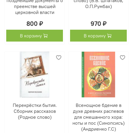
позднейшие документы о
слово) (В.В. Шпатаков,
преемстве высшей
О.П.Румбах)
церковной власти
800 ₽
970 ₽
В корзину
В корзину
Перекрёстки бытия.
Всенощное бдение в
Сборник рассказов
духе древних распевов
(Родное слово)
для смешанного хора:
ноты и пос (Синопсисъ)
(Андриенко Г.С)