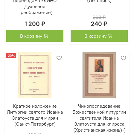
переводом (УКИНО
(Летопись)
Духовное
Преображение)
260 ₽
1 200 ₽
240 ₽
В корзину
В корзину
-20%
Краткое изложение
Чинопоследование
Литургии святого Иоанна
Божественной литургии
Златоуста для мирян
святителя Иоанна
(Санкт-Петербург)
Златоуста для клироса
(Христианская жизнь) (