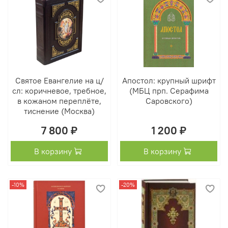
Святое Евангелие на ц/
Апостол: крупный шрифт
сл: коричневое, требное,
(МБЦ прп. Серафима
в кожаном переплёте,
Саровского)
тиснение (Москва)
7 800 ₽
1 200 ₽
В корзину
В корзину
-10%
-20%