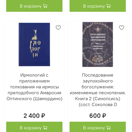
В корзину
В корзину
Ирмологий с
Последование
приложением
заупокойного
толкования на ирмосы
богослужения:
преподобного Амвросия
изменяемые песнопения.
Оптинского (Шамордино)
Книга 2 (Синопсисъ)
(сост. Соколова О
2 400 ₽
600 ₽
В корзину
В корзину