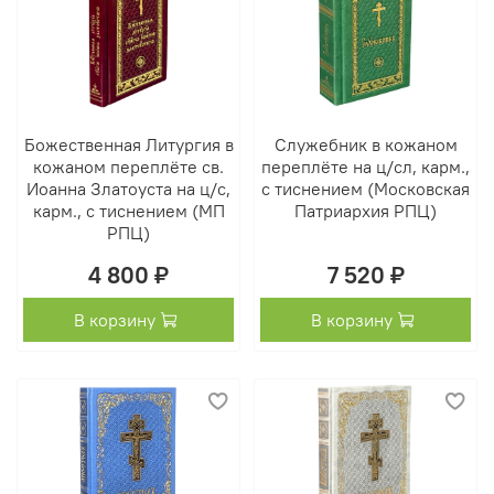
Божественная Литургия в
Служебник в кожаном
кожаном переплёте св.
переплёте на ц/сл, карм.,
Иоанна Златоуста на ц/с,
с тиснением (Московская
карм., с тиснением (МП
Патриархия РПЦ)
РПЦ)
4 800 ₽
7 520 ₽
В корзину
В корзину