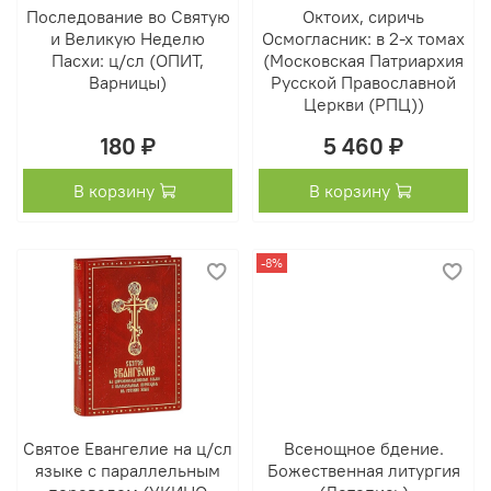
Последование во Святую
Октоих, сиричь
и Великую Неделю
Осмогласник: в 2-х томах
Пасхи: ц/сл (ОПИТ,
(Московская Патриархия
Варницы)
Русской Православной
Церкви (РПЦ))
180 ₽
5 460 ₽
В корзину
В корзину
-8%
Святое Евангелие на ц/сл
Всенощное бдение.
языке с параллельным
Божественная литургия