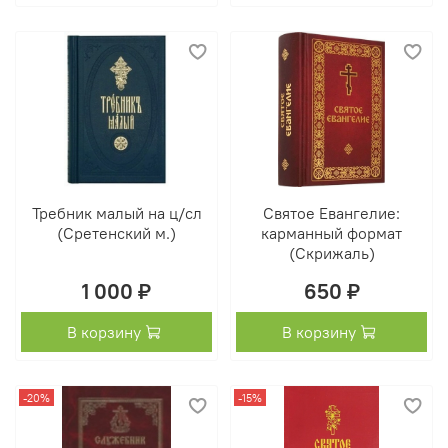
Требник малый на ц/сл
Святое Евангелие:
(Сретенский м.)
карманный формат
(Скрижаль)
1 000 ₽
650 ₽
В корзину
В корзину
-20%
-15%