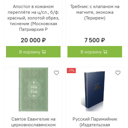
Апостол в кожаном
Требник: с клапаном на
переплёте на ц/сл., б/ф:
магните, экокожа
красный, золотой обрез,
(Терирем)
тиснение (Московская
Патриархия Р
20 000 ₽
7 500 ₽
В корзину
В корзину
-17%
Святое Евангелие на
Русский Паримийник
церковнославянском
(Издательская