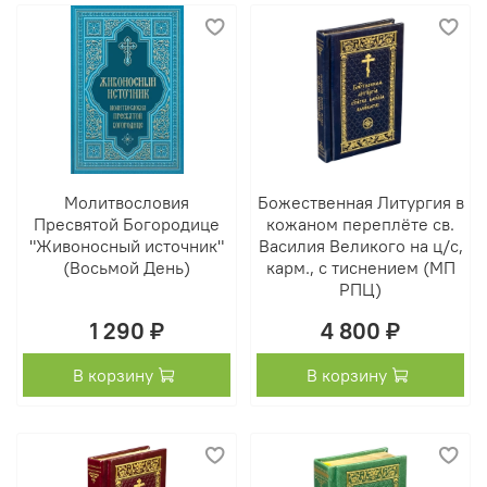
Молитвословия
Божественная Литургия в
Пресвятой Богородице
кожаном переплёте св.
"Живоносный источник"
Василия Великого на ц/с,
(Восьмой День)
карм., с тиснением (МП
РПЦ)
1 290 ₽
4 800 ₽
В корзину
В корзину