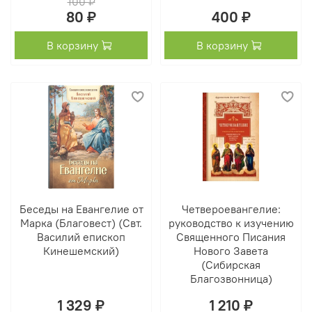
100 ₽
80 ₽
400 ₽
В корзину
В корзину
Беседы на Евангелие от
Четвероевангелие:
Марка (Благовест) (Свт.
руководство к изучению
Василий епископ
Священного Писания
Кинешемский)
Нового Завета
(Сибирская
Благозвонница)
1 329 ₽
1 210 ₽