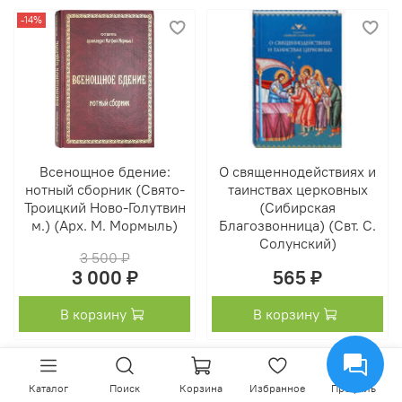
-14%
Всенощное бдение:
О священнодействиях и
нотный сборник (Свято-
таинствах церковных
Троицкий Ново-Голутвин
(Сибирская
м.) (Арх. М. Мормыль)
Благозвонница) (Свт. С.
Солунский)
3 500 ₽
3 000 ₽
565 ₽
В корзину
В корзину
-20%
-20%
Каталог
Поиск
Корзина
Избранное
Профиль