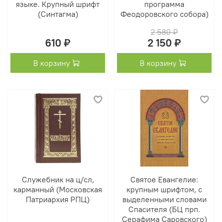
языке. Крупный шрифт
программа
(Синтагма)
Феодоровского собора)
2 580 ₽
610 ₽
2 150 ₽
В корзину
В корзину
Служебник на ц/сл,
Святое Евангелие:
карманный (Московская
крупным шрифтом, с
Патриархия РПЦ)
выделенными словами
Спасителя (БЦ прп.
Серафима Саровского)