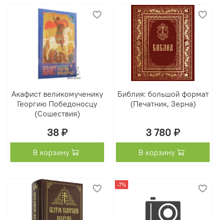
Акафист великомученику
Библия: большой формат
Георгию Победоносцу
(Печатник, Зерна)
(Сошествия)
38 ₽
3 780 ₽
В корзину
В корзину
-7%