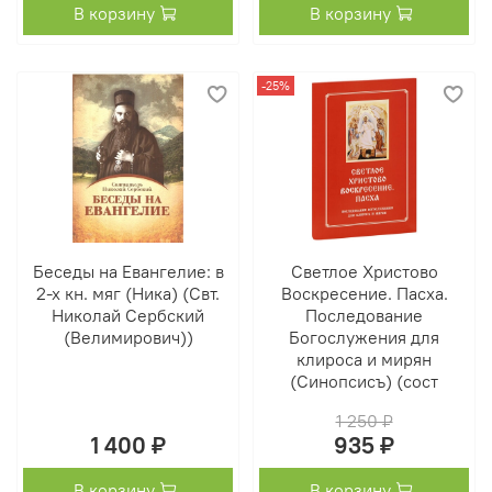
В корзину
В корзину
-25%
Беседы на Евангелие: в
Светлое Христово
2-х кн. мяг (Ника) (Свт.
Воскресение. Пасха.
Николай Сербский
Последование
(Велимирович))
Богослужения для
клироса и мирян
(Синопсисъ) (сост
1 250 ₽
1 400 ₽
935 ₽
В корзину
В корзину