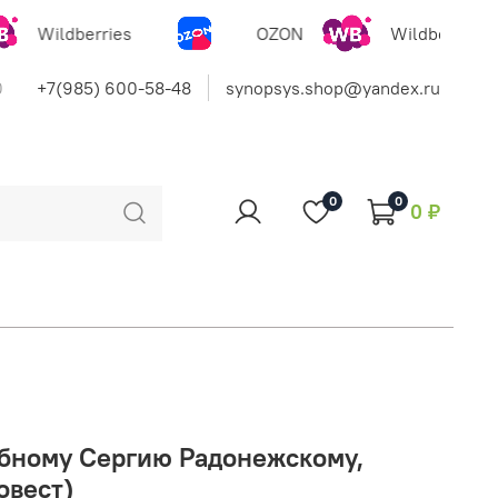
Wildberries
OZON
Wildberries
0
+7(985) 600-58-48
synopsys.shop@yandex.ru
0
0
0 ₽
бному Сергию Радонежскому,
овест)