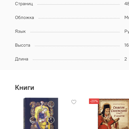
Страниц
4
Обложка
М
Язык
Р
Высота
1
Длина
2
Книги
-20%