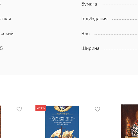
8
Бумага
ягкая
ГодИздания
усский
Вес
65
Ширина
-20%