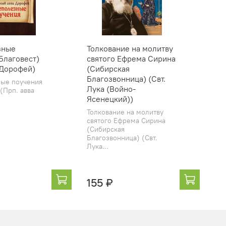
зные
Толкование на молитву
Ду
Благовест)
святого Ефрема Сирина
Жи
 Дорофей)
(Сибирская
и 
Благозвонница) (Свт.
(С
ые поучения
Лука (Войно-
Яс
(Прп. авва
Ясенецкий))
Дух
Жи
Толкование на молитву
ака
святого Ефрема Сирина
(Сибирская
Благозвонница) (Свт.
Лука...
155 ₽
3