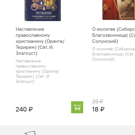
Наставление
О молитве (Сибирс
православному
Благозвонница) (Св
христианину (Оранта/
Солунский)
Терирем) (Свт. И.
О молитве (Сибирска
Златоуст)
Благозвонница) (Свт.
Солунский)
Наставление
православному
христианину (Оранта/
Терирем) (Свт. И.
Златоуст)
23 ₽
240 ₽
18 ₽