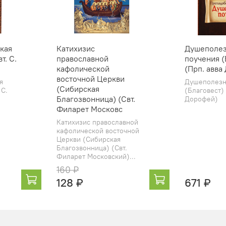
кая
Катихизис
Душеполе
т. С.
православной
поучения (
кафолической
(Прп. авва
восточной Церкви
я
Душеполезн
(Сибирская
 С.
(Благовест) 
Благозвонница) (Свт.
Дорофей)
Филарет Московс
Катихизис православной
кафолической восточной
Церкви (Сибирская
Благозвонница) (Свт.
Филарет Московский)...
160 ₽
128 ₽
671 ₽