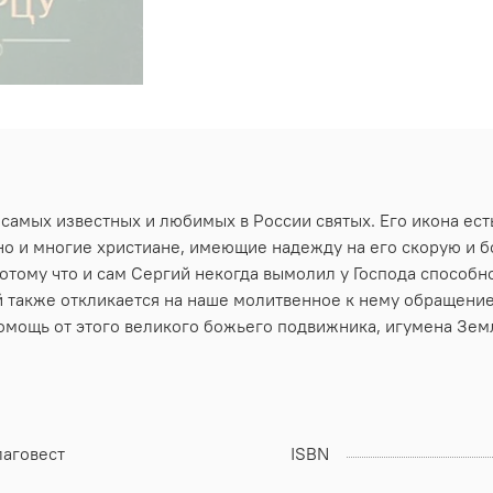
амых известных и любимых в России святых. Его икона есть
 но и многие христиане, имеющие надежду на его скорую и 
 потому что и сам Сергий некогда вымолил у Господа способ
 также откликается на наше молитвенное к нему обращение
омощь от этого великого божьего подвижника, игумена Зем
лаговест
ISBN