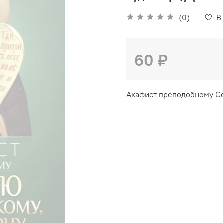
(0)
В
60 ₽
Акафист преподобному Се