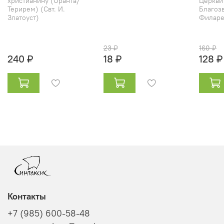
христианину (Оранта/
Церкви
Терирем) (Свт. И.
Благозв
Златоуст)
Филарет
23 ₽
160 ₽
240 ₽
18 ₽
128 ₽
Контакты
+7 (985) 600-58-48