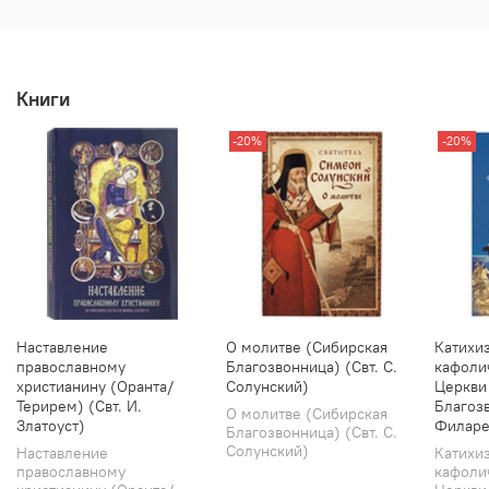
Книги
-20%
-20%
Наставление
О молитве (Сибирская
Катихи
православному
Благозвонница) (Свт. С.
кафоли
христианину (Оранта/
Солунский)
Церкви
Терирем) (Свт. И.
Благозв
О молитве (Сибирская
Златоуст)
Филаре
Благозвонница) (Свт. С.
Солунский)
Наставление
Катихи
православному
кафоли