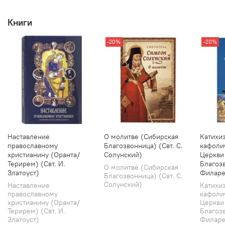
Книги
-20%
-20%
Наставление
О молитве (Сибирская
Катихи
православному
Благозвонница) (Свт. С.
кафоли
христианину (Оранта/
Солунский)
Церкви
Терирем) (Свт. И.
Благозв
О молитве (Сибирская
Златоуст)
Филаре
Благозвонница) (Свт. С.
Солунский)
Наставление
Катихи
православному
кафоли
христианину (Оранта/
Церкви
Терирем) (Свт. И.
Благозв
Златоуст)
Филарет