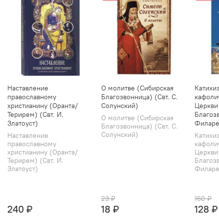
Наставление
О молитве (Сибирская
Катихи
православному
Благозвонница) (Свт. С.
кафоли
христианину (Оранта/
Солунский)
Церкви
Терирем) (Свт. И.
Благозв
О молитве (Сибирская
Златоуст)
Филаре
Благозвонница) (Свт. С.
Солунский)
Наставление
Катихи
православному
кафоли
христианину (Оранта/
Церкви
Терирем) (Свт. И.
Благозв
Златоуст)
Филарет
23 ₽
160 ₽
240 ₽
18 ₽
128 ₽