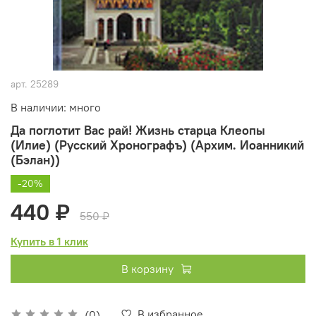
арт.
25289
В наличии: много
Да поглотит Вас рай! Жизнь старца Клеопы
(Илие) (Русский Хронографъ) (Архим. Иоанникий
(Бэлан))
-20%
440 ₽
550 ₽
Купить в 1 клик
В корзину
В избранное
(0)