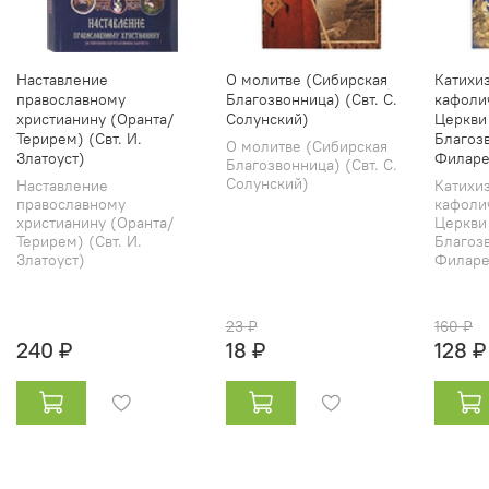
Наставление
О молитве (Сибирская
Катихи
православному
Благозвонница) (Свт. С.
кафоли
христианину (Оранта/
Солунский)
Церкви
Терирем) (Свт. И.
Благозв
О молитве (Сибирская
Златоуст)
Филаре
Благозвонница) (Свт. С.
Солунский)
Наставление
Катихи
православному
кафоли
христианину (Оранта/
Церкви
Терирем) (Свт. И.
Благозв
Златоуст)
Филарет
23 ₽
160 ₽
240 ₽
18 ₽
128 ₽