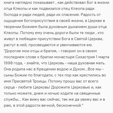
книга наглядно показывает , как действовал Бог в жизни
отца Клеопы и как подвизался отец Клеопа ради
Господа и ради людей, ради их спасения. Радость от
ощущения богоприсутствия в своей жизни, в Церкви в
творении Божием была духовным дыханием души отца
Клеопы. Потому ему очень дороги были те люди , кто
живут в любящем присутствии Бога в Святой Церкви,
растут в ней, просвещаются и увенчиваются ею.
"Дорогие мои отцы и братия, - говорил он в своем
последнем слове к братии монастыря Сихастрия 1 марта
1998 года, - знайте, что Церковь - наша духовная мать.
Она родила нас в Крещении водою и Духом...Все мы -
сыны Божии по благодати, с тех пор как крестились во
имя Пресвятой Троицы. Потому прошу вас от всего
серца - любите Церковь! Дорожите Церковью и, как
только можете, днем и ночью ходите на священные
службы... Как вижу вас сейчас, так же да увижу вас и в
раю, в этой радости вечной, бесконечной."