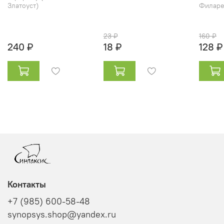
Златоуст)
Филарет
23 ₽
160 ₽
240 ₽
18 ₽
128 ₽
Контакты
+7 (985) 600-58-48
synopsys.shop@yandex.ru