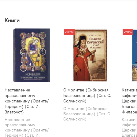
Книги
-20%
-20%
Наставление
О молитве (Сибирская
Катихи
православному
Благозвонница) (Свт. С.
кафоли
христианину (Оранта/
Солунский)
Церкви
Терирем) (Свт. И.
Благозв
О молитве (Сибирская
Златоуст)
Филаре
Благозвонница) (Свт. С.
Солунский)
Наставление
Катихи
православному
кафоли
христианину (Оранта/
Церкви
Терирем) (Свт. И.
Благозв