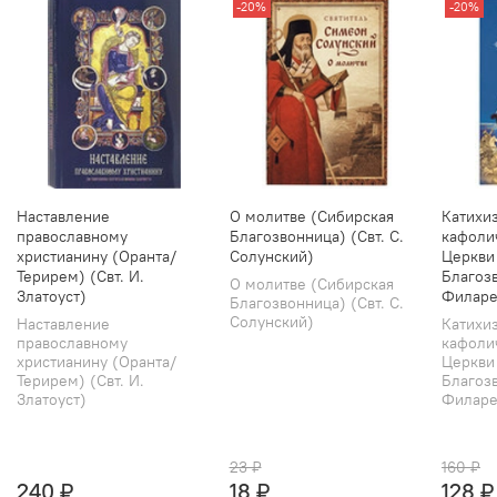
-20%
-20%
Наставление
О молитве (Сибирская
Катихи
православному
Благозвонница) (Свт. С.
кафоли
христианину (Оранта/
Солунский)
Церкви
Терирем) (Свт. И.
Благозв
О молитве (Сибирская
Златоуст)
Филаре
Благозвонница) (Свт. С.
Солунский)
Наставление
Катихи
православному
кафоли
христианину (Оранта/
Церкви
Терирем) (Свт. И.
Благозв
Златоуст)
Филарет
23 ₽
160 ₽
240 ₽
18 ₽
128 ₽