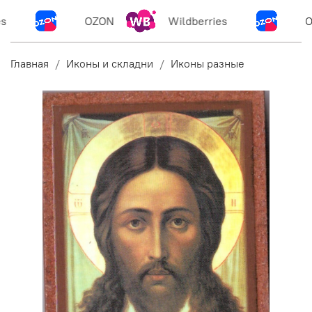
s
OZON
Wildberries
O
Главная
Иконы и складни
Иконы разные