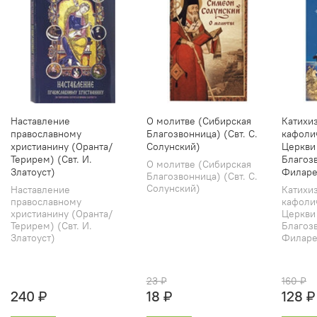
Наставление
О молитве (Сибирская
Катихи
православному
Благозвонница) (Свт. С.
кафоли
христианину (Оранта/
Солунский)
Церкви
Терирем) (Свт. И.
Благозв
О молитве (Сибирская
Златоуст)
Филаре
Благозвонница) (Свт. С.
Солунский)
Наставление
Катихи
православному
кафоли
христианину (Оранта/
Церкви
Терирем) (Свт. И.
Благозв
Златоуст)
Филарет
23 ₽
160 ₽
240 ₽
18 ₽
128 ₽