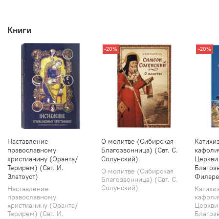
Книги
-20%
-20%
Наставление
О молитве (Сибирская
Катихи
православному
Благозвонница) (Свт. С.
кафоли
христианину (Оранта/
Солунский)
Церкви
Терирем) (Свт. И.
Благозв
О молитве (Сибирская
Златоуст)
Филаре
Благозвонница) (Свт. С.
Солунский)
Наставление
Катихи
православному
кафоли
христианину (Оранта/
Церкви
Терирем) (Свт. И.
Благозв