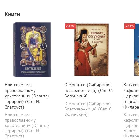
Книги
-20%
-20%
Наставление
О молитве (Сибирская
Катихи
православному
Благозвонница) (Свт. С.
кафоли
христианину (Оранта/
Солунский)
Церкви
Терирем) (Свт. И.
Благозв
О молитве (Сибирская
Златоуст)
Филаре
Благозвонница) (Свт. С.
Солунский)
Наставление
Катихи
православному
кафоли
христианину (Оранта/
Церкви
Терирем) (Свт. И.
Благозв
Златоуст)
Филарет