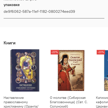
упаковке
de9f6062-587a-11ef-1182-0800274eed39
Книги
-20%
-20%
Наставление
О молитве (Сибирская
Катихи
православному
Благозвонница) (Свт. С.
кафоли
христианину (Оранта/
Солунский)
Церкви