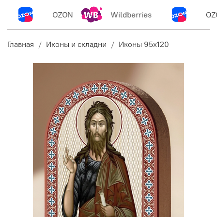
OZON
Wildberries
OZ
Главная
Иконы и складни
Иконы 95х120