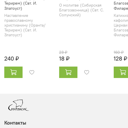
Терирем) (Свт. И.
Благозв
О молитве (Сибирская
Златоуст)
Филаре
Благозвонница) (Свт. С.
Солунский)
Наставление
Катихи
православному
кафоли
христианину (Оранта/
Церкви
Терирем) (Свт. И.
Благозв
Златоуст)
Филарет
23 ₽
160 ₽
240 ₽
18 ₽
128 ₽
Контакты