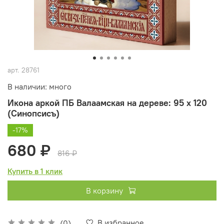
арт.
28761
В наличии: много
Икона аркой ПБ Валаамская на дереве: 95 х 120
(Синопсисъ)
-17%
680 ₽
816 ₽
Купить в 1 клик
В корзину
В избранное
(0)