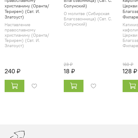
православному
Благозвонница) (Свт. С.
кафоли
христианину (Оранта/
Солунский)
Церкви
Терирем) (Свт. И.
Благозв
О молитве (Сибирская
Златоуст)
Филаре
Благозвонница) (Свт. С.
Солунский)
Наставление
Катихи
православному
кафоли
христианину (Оранта/
Церкви
Терирем) (Свт. И.
Благозв
Златоуст)
Филарет
23 ₽
160 ₽
240 ₽
18 ₽
128 ₽