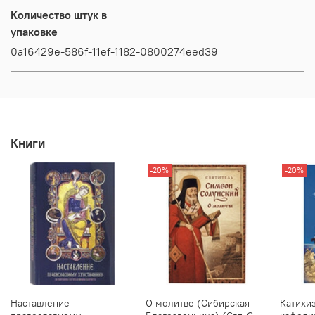
Количество штук в
упаковке
0a16429e-586f-11ef-1182-0800274eed39
Книги
-20%
-20%
Наставление
О молитве (Сибирская
Катихи