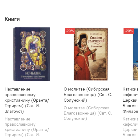
Книги
-20%
-20%
Наставление
О молитве (Сибирская
Катихи
православному
Благозвонница) (Свт. С.
кафоли
христианину (Оранта/
Солунский)
Церкви
Терирем) (Свт. И.
Благозв
О молитве (Сибирская
Златоуст)
Филаре
Благозвонница) (Свт. С.
Солунский)
Наставление
Катихи
православному
кафоли
христианину (Оранта/
Церкви
Терирем) (Свт. И.
Благозв