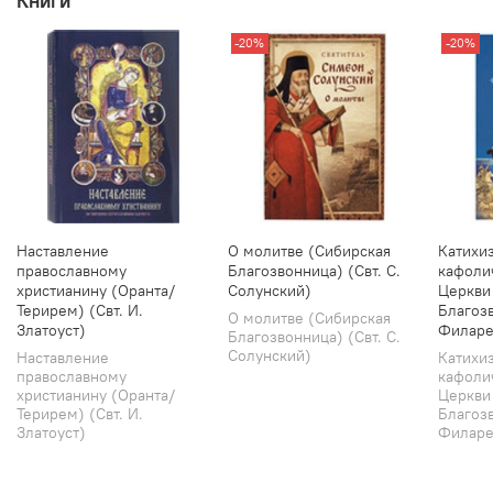
Книги
-20%
-20%
Наставление
О молитве (Сибирская
Катихи
православному
Благозвонница) (Свт. С.
кафоли
христианину (Оранта/
Солунский)
Церкви
Терирем) (Свт. И.
Благозв
О молитве (Сибирская
Златоуст)
Филаре
Благозвонница) (Свт. С.
Солунский)
Наставление
Катихи
православному
кафоли
христианину (Оранта/
Церкви
Терирем) (Свт. И.
Благозв
Златоуст)
Филарет