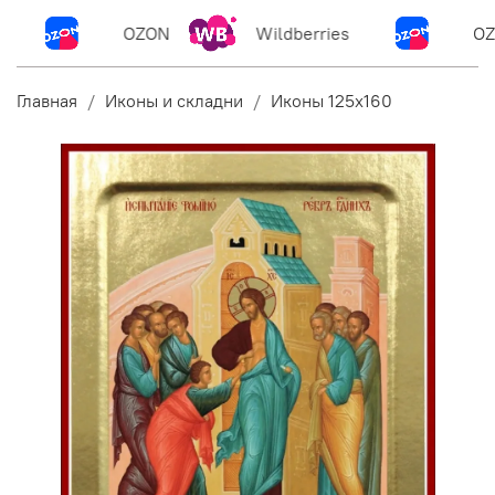
OZON
Wildberries
OZ
Главная
Иконы и складни
Иконы 125х160