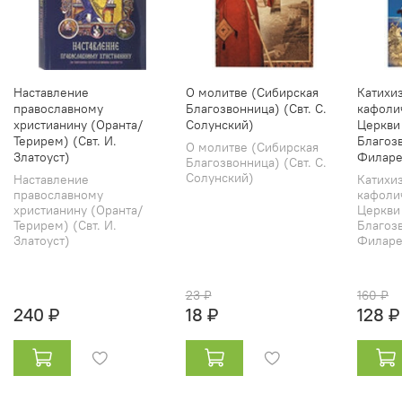
Наставление
О молитве (Сибирская
Катихи
православному
Благозвонница) (Свт. С.
кафоли
христианину (Оранта/
Солунский)
Церкви
Терирем) (Свт. И.
Благозв
О молитве (Сибирская
Златоуст)
Филаре
Благозвонница) (Свт. С.
Солунский)
Наставление
Катихи
православному
кафоли
христианину (Оранта/
Церкви
Терирем) (Свт. И.
Благозв
Златоуст)
Филарет
23 ₽
160 ₽
240 ₽
18 ₽
128 ₽