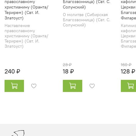
православному
Благозвонница) (Свт. С.
кафоли
христианину (Оранта/
Солунский)
Церкви
Терирем) (Свт. И.
Благозв
О молитве (Сибирская
Златоуст)
Филаре
Благозвонница) (Свт. С.
Солунский)
Наставление
Катихи
православному
кафоли
христианину (Оранта/
Церкви
Терирем) (Свт. И.
Благозв
Златоуст)
Филарет
23 ₽
160 ₽
240 ₽
18 ₽
128 ₽