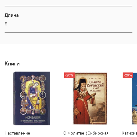
Длина
9
Книги
-20%
-20%
Наставление
О молитве (Сибирская
Катихи