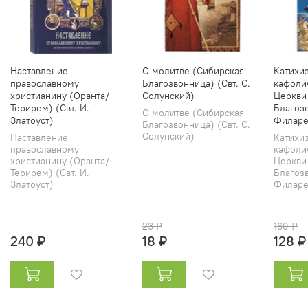
Наставление
О молитве (Сибирская
Катихи
православному
Благозвонница) (Свт. С.
кафоли
христианину (Оранта/
Солунский)
Церкви
Терирем) (Свт. И.
Благозв
О молитве (Сибирская
Златоуст)
Филаре
Благозвонница) (Свт. С.
Солунский)
Наставление
Катихи
православному
кафоли
христианину (Оранта/
Церкви
Терирем) (Свт. И.
Благозв
Златоуст)
Филарет
23 ₽
160 ₽
240 ₽
18 ₽
128 ₽