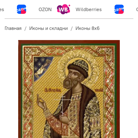
s
OZON
Wildberries
O
Главная
Иконы и складни
Иконы 8х6