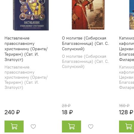
Наставление
О молитве (Сибирская
Катихи
православному
Благозвонница) (Свт. С.
кафоли
христианину (Оранта/
Солунский)
Церкви
Терирем) (Свт. И.
Благозв
О молитве (Сибирская
Златоуст)
Филаре
Благозвонница) (Свт. С.
Солунский)
Наставление
Катихи
православному
кафоли
христианину (Оранта/
Церкви
Терирем) (Свт. И.
Благозв
Златоуст)
Филарет
23 ₽
160 ₽
240 ₽
18 ₽
128 ₽