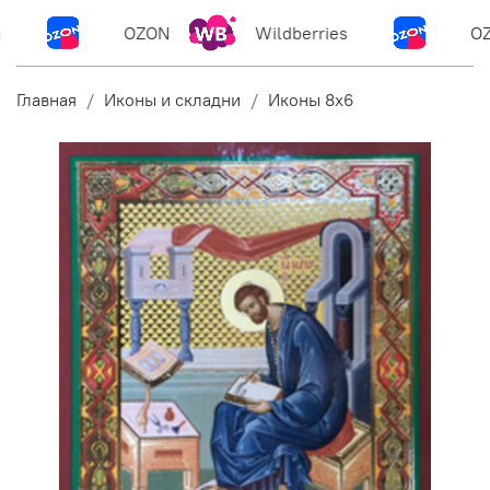
OZON
Wildberries
OZ
Главная
Иконы и складни
Иконы 8х6