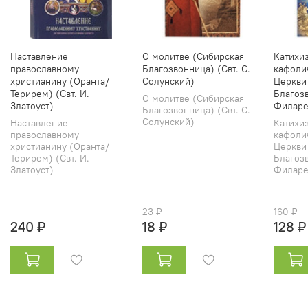
Наставление
О молитве (Сибирская
Катихи
православному
Благозвонница) (Свт. С.
кафоли
христианину (Оранта/
Солунский)
Церкви
Терирем) (Свт. И.
Благозв
О молитве (Сибирская
Златоуст)
Филаре
Благозвонница) (Свт. С.
Солунский)
Наставление
Катихи
православному
кафоли
христианину (Оранта/
Церкви
Терирем) (Свт. И.
Благозв
Златоуст)
Филарет
23 ₽
160 ₽
240 ₽
18 ₽
128 ₽