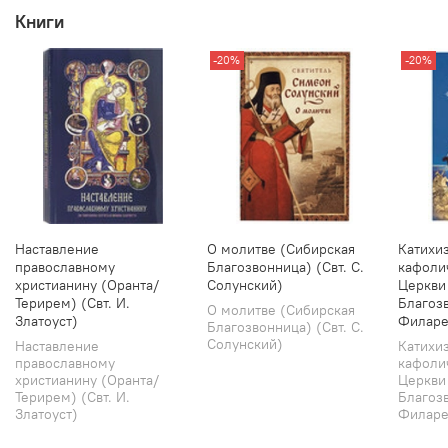
Книги
-20%
-20%
Наставление
О молитве (Сибирская
Катихи
православному
Благозвонница) (Свт. С.
кафоли
христианину (Оранта/
Солунский)
Церкви
Терирем) (Свт. И.
Благозв
О молитве (Сибирская
Златоуст)
Филаре
Благозвонница) (Свт. С.
Солунский)
Наставление
Катихи
православному
кафоли
христианину (Оранта/
Церкви
Терирем) (Свт. И.
Благозв
Златоуст)
Филарет