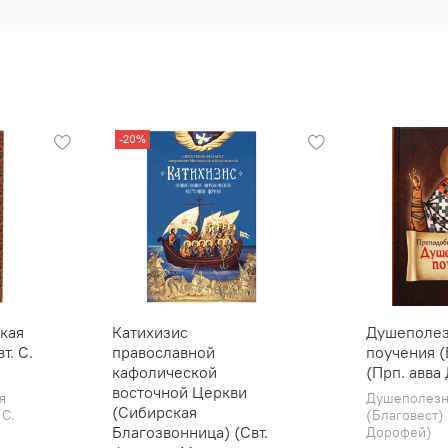
-20%
кая
Катихизис
Душеполе
т. С.
православной
поучения (
кафолической
(Прп. авва
восточной Церкви
я
Душеполезн
(Сибирская
 С.
(Благовест) 
Благозвонница) (Свт.
Дорофей)