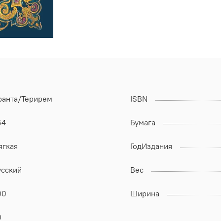
ранта/Терирем
ISBN
64
Бумага
ягкая
ГодИздания
усский
Вес
00
Ширина
0