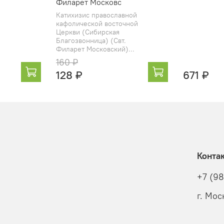
Филарет Московс
Катихизис православной
кафолической восточной
Церкви (Сибирская
Благозвонница) (Свт.
Филарет Московский)...
160 ₽
128 ₽
671 ₽
Конта
+7 (9
г. Мос