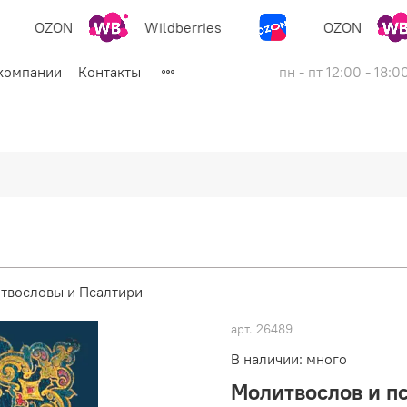
OZON
Wildberries
OZON
компании
Контакты
пн - пт 12:00 - 18:0
твословы и Псалтири
арт.
26489
В наличии: много
Молитвослов и пс