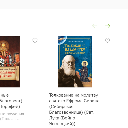
зные
Толкование на молитву
Ду
Благовест)
святого Ефрема Сирина
Жи
 Дорофей)
(Сибирская
и 
Благозвонница) (Свт.
(С
ые поучения
Лука (Войно-
Яс
(Прп. авва
Ясенецкий))
Дух