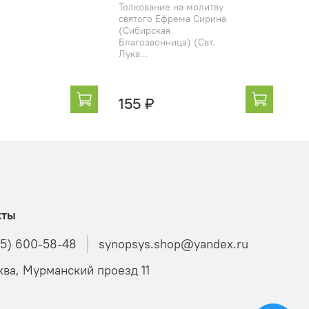
Жи
Толкование на молитву
ака
святого Ефрема Сирина
(Сибирская
Благозвонница) (Свт.
Лука...
155 ₽
3
кты
85) 600-58-48
synopsys.shop@yandex.ru
ква, Мурманский проезд 11