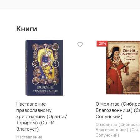
Книги
-20%
Наставление
О молитве (Сибирс
православному
Благозвонница) (Св
христианину (Оранта/
Солунский)
Терирем) (Свт. И.
О молитве (Сибирска
Златоуст)
Благозвонница) (Свт.
Солунский)
Наставление