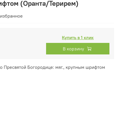
рифтом (Оранта/Терирем)
 избранное
Купить в 1 клик
В корзину
ко Пресвятой Богородице: мяг., крупным шрифтом