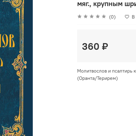
мяг., крупным ш
(0)
В
360 ₽
Молитвослов и псалтирь 
(Оранта/Терирем)