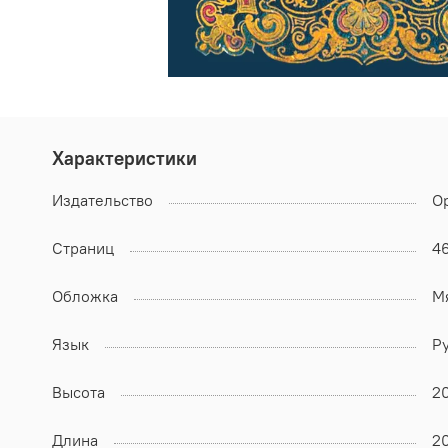
Характеристики
Издательство
О
Страниц
4
Обложка
М
Язык
Р
Высота
2
Длина
2