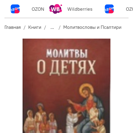
OZON
Wildberries
OZO
Главная
Книги
...
Молитвословы и Псалтири