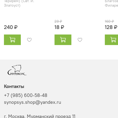
Терирем) (Свт. И.
Благозв
Златоуст)
Филарет
23 ₽
160 ₽
240 ₽
18 ₽
128 ₽
Контакты
+7 (985) 600-58-48
synopsys.shop@yandex.ru
г. Москва, Мурманский проезд 11