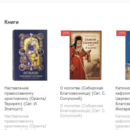
Книги
-20%
-20%
Наставление
О молитве (Сибирская
Катихи
православному
Благозвонница) (Свт. С.
кафоли
христианину (Оранта/
Солунский)
Церкви
Терирем) (Свт. И.
Благозв
О молитве (Сибирская
Златоуст)
Филаре
Благозвонница) (Свт. С.
Солунский)
Наставление
Катихи
православному
кафоли
христианину (Оранта/
Церкви