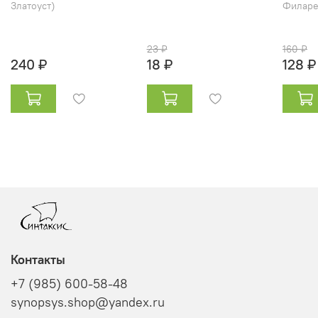
Златоуст)
Филарет
23 ₽
160 ₽
240 ₽
18 ₽
128 ₽
Контакты
+7 (985) 600-58-48
synopsys.shop@yandex.ru