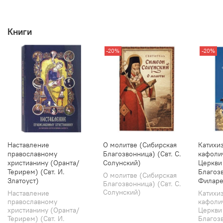
Книги
-20%
-20%
Наставление
О молитве (Сибирская
Катихи
православному
Благозвонница) (Свт. С.
кафоли
христианину (Оранта/
Солунский)
Церкви
Терирем) (Свт. И.
Благозв
О молитве (Сибирская
Златоуст)
Филаре
Благозвонница) (Свт. С.
Солунский)
Наставление
Катихи
православному
кафоли
христианину (Оранта/
Церкви
Терирем) (Свт. И.
Благозв