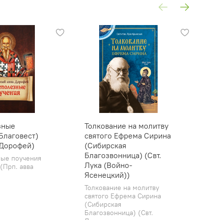
зные
Толкование на молитву
Ду
Благовест)
святого Ефрема Сирина
Жи
 Дорофей)
(Сибирская
и 
Благозвонница) (Свт.
(С
ые поучения
Лука (Войно-
Яс
(Прп. авва
Ясенецкий))
Дух
Жи
Толкование на молитву
ака
святого Ефрема Сирина
(Сибирская
Благозвонница) (Свт.