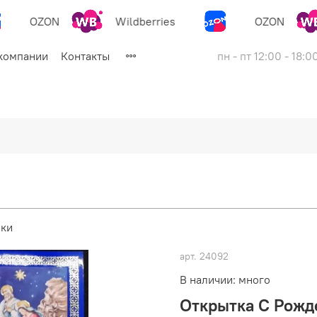
OZON
Wildberries
OZON
компании
Контакты
пн - пт 12:00 - 18:0
рки
арт.
24092
В наличии: много
Открытка С Рожд