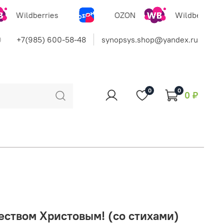
Wildberries
OZON
Wildberries
0
+7(985) 600-58-48
synopsys.shop@yandex.ru
0
0
0 ₽
еством Христовым! (со стихами)