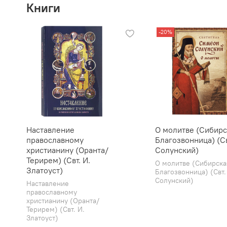
Книги
-20%
Наставление
О молитве (Сибирс
православному
Благозвонница) (Св
христианину (Оранта/
Солунский)
Терирем) (Свт. И.
О молитве (Сибирска
Златоуст)
Благозвонница) (Свт.
Солунский)
Наставление
православному
христианину (Оранта/
Терирем) (Свт. И.
Златоуст)