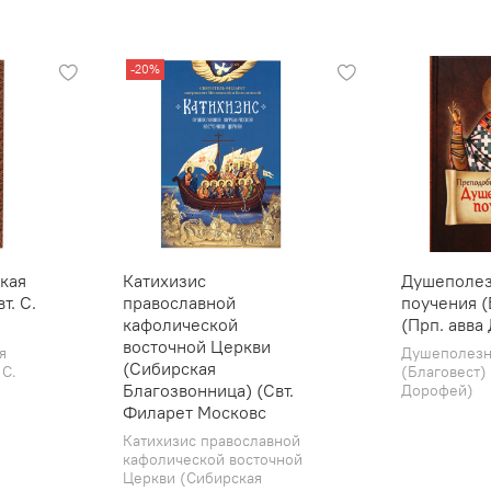
-20%
кая
Катихизис
Душеполе
т. С.
православной
поучения (
кафолической
(Прп. авва
восточной Церкви
я
Душеполезн
(Сибирская
 С.
(Благовест) 
Благозвонница) (Свт.
Дорофей)
Филарет Московс
Катихизис православной
кафолической восточной
Церкви (Сибирская