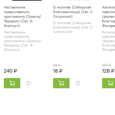
Наставление
О молитве (Сибирская
Катихи
православному
Благозвонница) (Свт. С.
кафоли
христианину (Оранта/
Солунский)
Церкви
Терирем) (Свт. И.
Благозв
О молитве (Сибирская
Златоуст)
Филаре
Благозвонница) (Свт. С.
Солунский)
Наставление
Катихи
православному
кафоли
христианину (Оранта/
Церкви
Терирем) (Свт. И.
Благозв
Златоуст)
Филарет
23 ₽
160 ₽
240 ₽
18 ₽
128 ₽