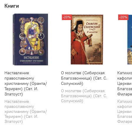
Книги
-20%
-20%
Наставление
О молитве (Сибирская
Катихи
православному
Благозвонница) (Свт. С.
кафоли
христианину (Оранта/
Солунский)
Церкви
Терирем) (Свт. И.
Благозв
О молитве (Сибирская
Златоуст)
Филаре
Благозвонница) (Свт. С.
Солунский)
Наставление
Катихи
православному
кафоли
христианину (Оранта/
Церкви
Терирем) (Свт. И.
Благозв
Златоуст)
Филарет