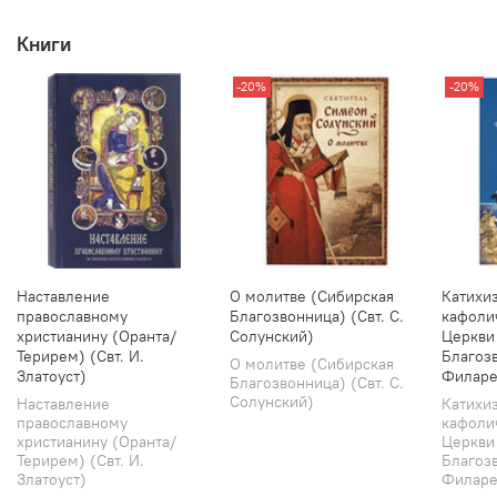
Книги
-20%
-20%
Наставление
О молитве (Сибирская
Катихи
православному
Благозвонница) (Свт. С.
кафоли
христианину (Оранта/
Солунский)
Церкви
Терирем) (Свт. И.
Благозв
О молитве (Сибирская
Златоуст)
Филаре
Благозвонница) (Свт. С.
Солунский)
Наставление
Катихи
православному
кафоли
христианину (Оранта/
Церкви
Терирем) (Свт. И.
Благозв
Златоуст)
Филарет