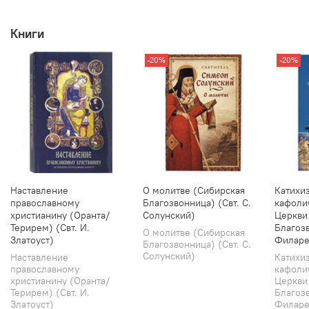
Книги
-20%
-20%
Наставление
О молитве (Сибирская
Катихи
православному
Благозвонница) (Свт. С.
кафоли
христианину (Оранта/
Солунский)
Церкви
Терирем) (Свт. И.
Благозв
О молитве (Сибирская
Златоуст)
Филаре
Благозвонница) (Свт. С.
Солунский)
Наставление
Катихи
православному
кафоли
христианину (Оранта/
Церкви
Терирем) (Свт. И.
Благозв
Златоуст)
Филарет