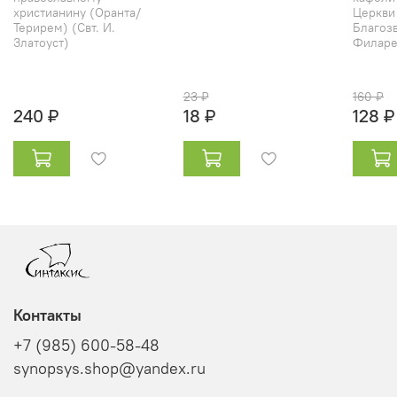
христианину (Оранта/
Церкви
Терирем) (Свт. И.
Благозв
Златоуст)
Филарет
23 ₽
160 ₽
240 ₽
18 ₽
128 ₽
Контакты
+7 (985) 600-58-48
synopsys.shop@yandex.ru