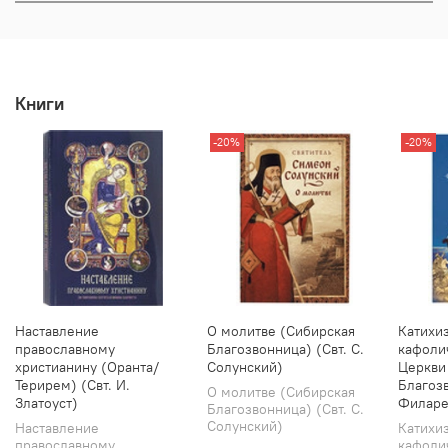
Книги
-20%
-20%
Наставление
О молитве (Сибирская
Катихи
православному
Благозвонница) (Свт. С.
кафоли
христианину (Оранта/
Солунский)
Церкви
Терирем) (Свт. И.
Благозв
О молитве (Сибирская
Златоуст)
Филаре
Благозвонница) (Свт. С.
Солунский)
Наставление
Катихи
православному
кафоли