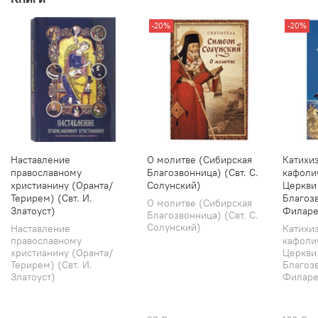
-20%
-20%
Наставление
О молитве (Сибирская
Катихи
православному
Благозвонница) (Свт. С.
кафоли
христианину (Оранта/
Солунский)
Церкви
Терирем) (Свт. И.
Благозв
О молитве (Сибирская
Златоуст)
Филаре
Благозвонница) (Свт. С.
Солунский)
Наставление
Катихи
православному
кафоли
христианину (Оранта/
Церкви
Терирем) (Свт. И.
Благозв
Златоуст)
Филарет