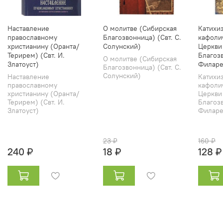
Наставление
О молитве (Сибирская
Катихи
православному
Благозвонница) (Свт. С.
кафоли
христианину (Оранта/
Солунский)
Церкви
Терирем) (Свт. И.
Благозв
О молитве (Сибирская
Златоуст)
Филаре
Благозвонница) (Свт. С.
Солунский)
Наставление
Катихи
православному
кафоли
христианину (Оранта/
Церкви
Терирем) (Свт. И.
Благозв
Златоуст)
Филарет
23 ₽
160 ₽
240 ₽
18 ₽
128 ₽