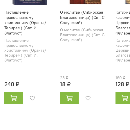
Наставление
О молитве (Сибирская
Катихи
православному
Благозвонница) (Свт. С.
кафоли
христианину (Оранта/
Солунский)
Церкви
Терирем) (Свт. И.
Благозв
О молитве (Сибирская
Златоуст)
Филаре
Благозвонница) (Свт. С.
Солунский)
Наставление
Катихи
православному
кафоли
христианину (Оранта/
Церкви
Терирем) (Свт. И.
Благозв
Златоуст)
Филарет
23 ₽
160 ₽
240 ₽
18 ₽
128 ₽