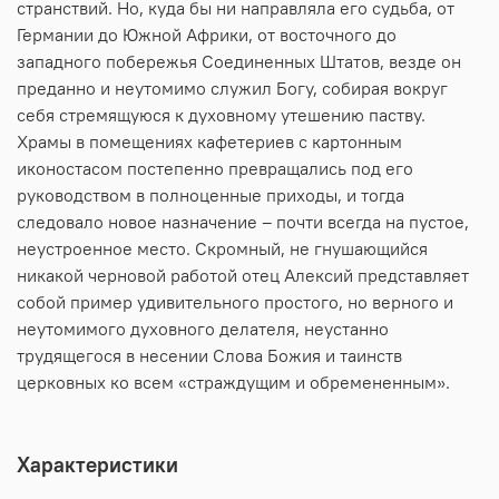
странствий. Но, куда бы ни направляла его судьба, от
Германии до Южной Африки, от восточного до
западного побережья Соединенных Штатов, везде он
преданно и неутомимо служил Богу, собирая вокруг
себя стремящуюся к духовному утешению паству.
Храмы в помещениях кафетериев с картонным
иконостасом постепенно превращались под его
руководством в полноценные приходы, и тогда
следовало новое назначение – почти всегда на пустое,
неустроенное место. Скромный, не гнушающийся
никакой черновой работой отец Алексий представляет
собой пример удивительного простого, но верного и
неутомимого духовного делателя, неустанно
трудящегося в несении Слова Божия и таинств
церковных ко всем «страждущим и обремененным».
Характеристики