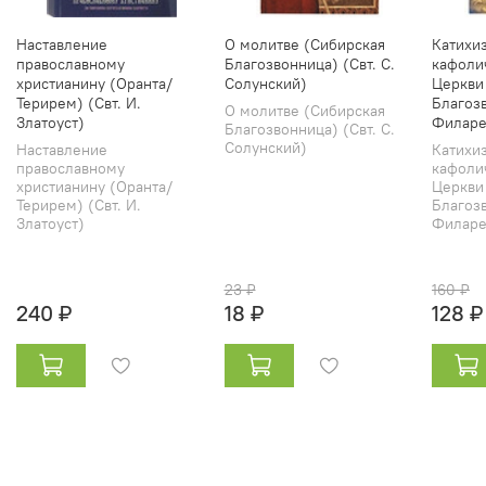
Наставление
О молитве (Сибирская
Катихи
православному
Благозвонница) (Свт. С.
кафоли
христианину (Оранта/
Солунский)
Церкви
Терирем) (Свт. И.
Благозв
О молитве (Сибирская
Златоуст)
Филаре
Благозвонница) (Свт. С.
Солунский)
Наставление
Катихи
православному
кафоли
христианину (Оранта/
Церкви
Терирем) (Свт. И.
Благозв
Златоуст)
Филарет
23 ₽
160 ₽
240 ₽
18 ₽
128 ₽