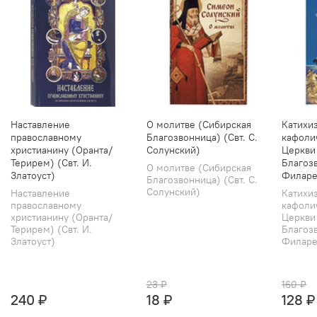
Наставление
О молитве (Сибирская
Катихи
православному
Благозвонница) (Свт. С.
кафоли
христианину (Оранта/
Солунский)
Церкви
Терирем) (Свт. И.
Благозв
О молитве (Сибирская
Златоуст)
Филаре
Благозвонница) (Свт. С.
Солунский)
Наставление
Катихи
православному
кафоли
христианину (Оранта/
Церкви
Терирем) (Свт. И.
Благозв
Златоуст)
Филарет
23 ₽
160 ₽
240 ₽
18 ₽
128 ₽