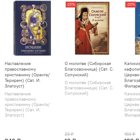
-20%
-20%
Наставление
О молитве (Сибирская
Катихи
православному
Благозвонница) (Свт. С.
кафоли
христианину (Оранта/
Солунский)
Церкви
Терирем) (Свт. И.
Благозв
О молитве (Сибирская
Златоуст)
Филаре
Благозвонница) (Свт. С.
Солунский)
Наставление
Катихи
православному
кафоли
христианину (Оранта/
Церкви
Терирем) (Свт. И.
Благозв
Златоуст)
Филарет
23 ₽
160 ₽