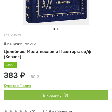
арт.
20529
В наличии: много
Целебник. Молитвослов и Псалтирь: ср/ф
(Ковчег)
-15%
383 ₽
450 ₽
Купить в 1 клик
В корзину
В избранное
(0)