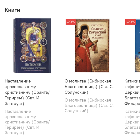
Книги
-20%
-20%
Наставление
О молитве (Сибирская
Катихи
православному
Благозвонница) (Свт. С.
кафоли
христианину (Оранта/
Солунский)
Церкви
Терирем) (Свт. И.
Благозв
О молитве (Сибирская
Златоуст)
Филаре
Благозвонница) (Свт. С.
Солунский)
Наставление
Катихи
православному
кафоли
христианину (Оранта/
Церкви
Терирем) (Свт. И.
Благозв
Златоуст)
Филарет