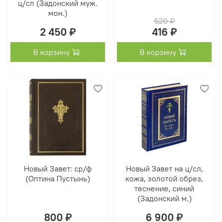
ц/сл (Задонский муж.
мон.)
520 ₽
2 450 ₽
416 ₽
В корзину
В корзину
Новый Завет: ср/ф
Новый Завет на ц/сл,
(Оптина Пустынь)
кожа, золотой обрез,
теснение, синий
(Задонский м.)
800 ₽
6 900 ₽