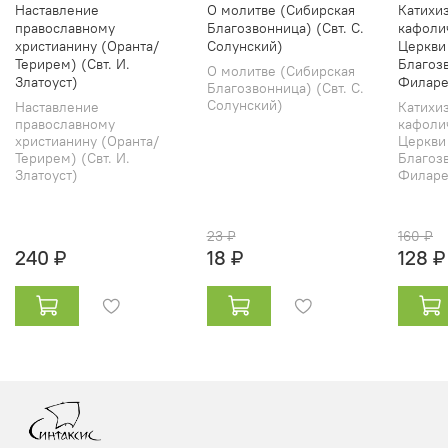
Наставление
О молитве (Сибирская
Катихи
православному
Благозвонница) (Свт. С.
кафоли
христианину (Оранта/
Солунский)
Церкви
Терирем) (Свт. И.
Благозв
О молитве (Сибирская
Златоуст)
Филаре
Благозвонница) (Свт. С.
Солунский)
Наставление
Катихи
православному
кафоли
христианину (Оранта/
Церкви
Терирем) (Свт. И.
Благозв
Златоуст)
Филарет
23 ₽
160 ₽
240 ₽
18 ₽
128 ₽