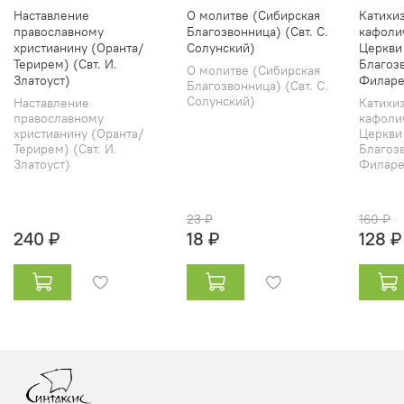
Наставление
О молитве (Сибирская
Катихи
православному
Благозвонница) (Свт. С.
кафоли
христианину (Оранта/
Солунский)
Церкви
Терирем) (Свт. И.
Благозв
О молитве (Сибирская
Златоуст)
Филаре
Благозвонница) (Свт. С.
Солунский)
Наставление
Катихи
православному
кафоли
христианину (Оранта/
Церкви
Терирем) (Свт. И.
Благозв
Златоуст)
Филарет
23 ₽
160 ₽
240 ₽
18 ₽
128 ₽