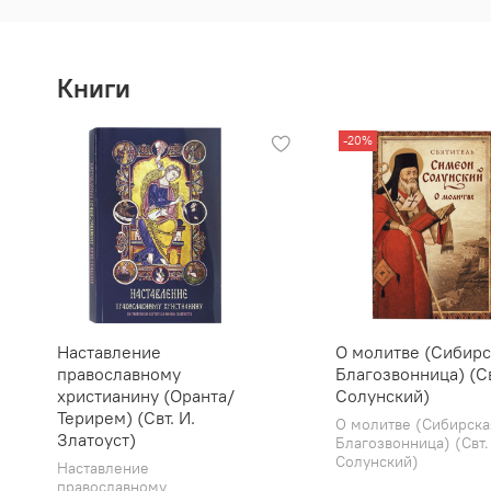
Книги
-20%
Наставление
О молитве (Сибирс
православному
Благозвонница) (Св
христианину (Оранта/
Солунский)
Терирем) (Свт. И.
О молитве (Сибирска
Златоуст)
Благозвонница) (Свт.
Солунский)
Наставление
православному