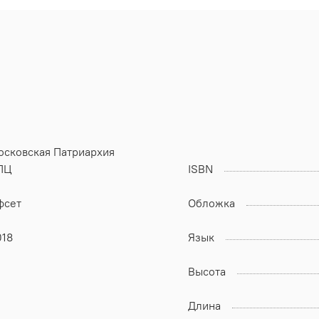
осковская Патриархия
ПЦ
ISBN
фсет
Обложка
018
Язык
Высота
Длина