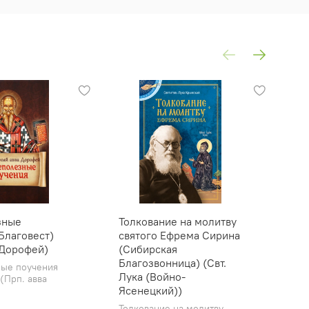
зные
Толкование на молитву
Ду
Благовест)
святого Ефрема Сирина
Жи
 Дорофей)
(Сибирская
и 
Благозвонница) (Свт.
(С
ые поучения
Лука (Войно-
Яс
(Прп. авва
Ясенецкий))
Дух
Жи
Толкование на молитву