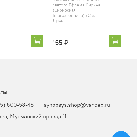
ака
святого Ефрема Сирина
(Сибирская
Благозвонница) (Свт.
Лука...
155 ₽
3
кты
85) 600-58-48
synopsys.shop@yandex.ru
ква, Мурманский проезд 11