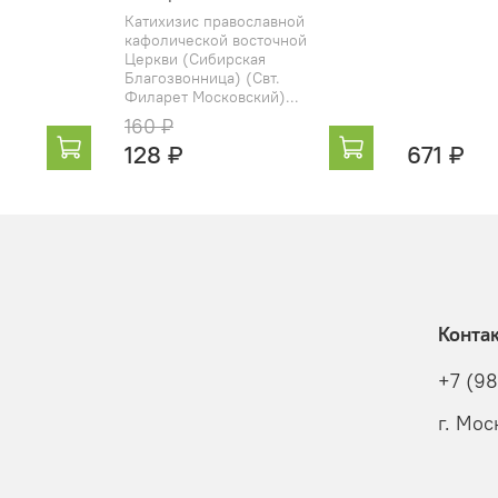
Катихизис православной
кафолической восточной
Церкви (Сибирская
Благозвонница) (Свт.
Филарет Московский)...
160 ₽
128 ₽
671 ₽
Конта
+7 (9
г. Мос