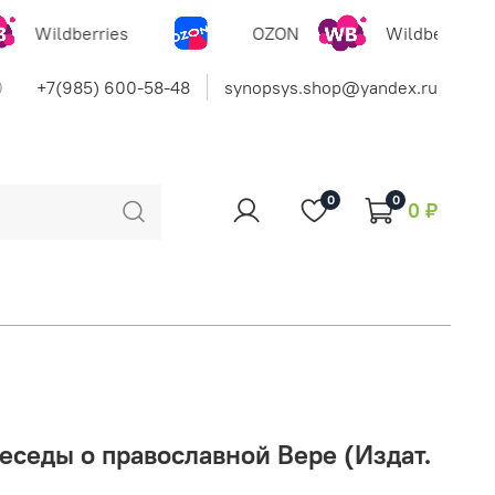
Wildberries
OZON
Wildberries
0
+7(985) 600-58-48
synopsys.shop@yandex.ru
0
0
0 ₽
еседы о православной Вере (Издат.