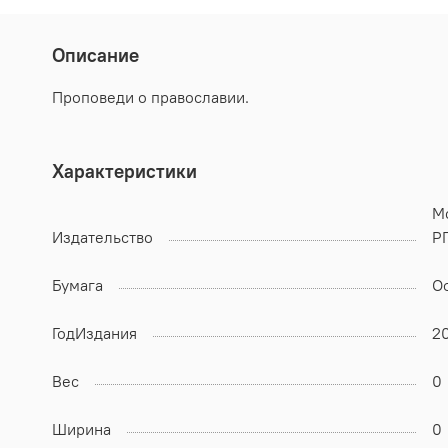
Описание
Проповеди о православии.
Характеристики
М
Издательство
Р
Бумага
О
ГодИздания
2
Вес
0
Ширина
0