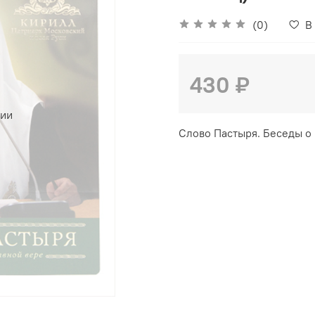
(0)
В
430 ₽
чии
Слово Пастыря. Беседы о