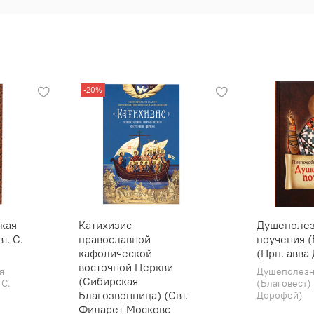
-20%
кая
Катихизис
Душеполе
т. С.
православной
поучения (
кафолической
(Прп. авва
восточной Церкви
я
Душеполезн
(Сибирская
 С.
(Благовест) 
Благозвонница) (Свт.
Дорофей)
Филарет Московс