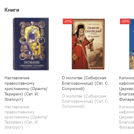
Книги
-20%
-20%
Наставление
О молитве (Сибирская
Катихи
православному
Благозвонница) (Свт. С.
кафоли
христианину (Оранта/
Солунский)
Церкви
Терирем) (Свт. И.
Благозв
О молитве (Сибирская
Златоуст)
Филаре
Благозвонница) (Свт. С.
Солунский)
Наставление
Катихи
православному
кафоли
христианину (Оранта/
Церкви
Терирем) (Свт. И.
Благозв
Златоуст)
Филарет